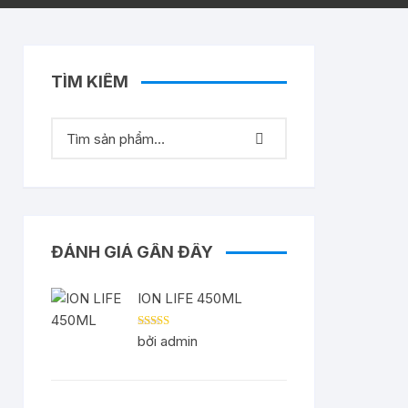
TÌM KIẾM
ĐÁNH GIÁ GẦN ĐÂY
ION LIFE 450ML
Được xếp
bởi admin
hạng
5
5 sao