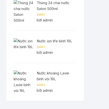
Thùng 24 chai nước
Satori 500ml
Được xếp
bởi admin
hạng
5
5 sao
Nước ion life bình 19L
Được xếp
bởi admin
hạng
5
5 sao
Nước khoáng Lavie
bình vòi 19L
Được xếp
bởi admin
hạng
5
5 sao