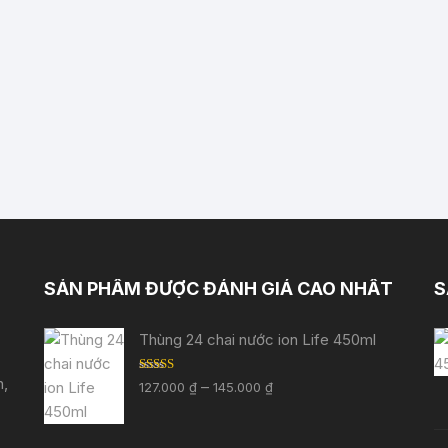
SẢN PHẨM ĐƯỢC ĐÁNH GIÁ CAO NHẤT
S
Thùng 24 chai nước ion Life 450ml
h,
Được xếp
Khoảng
–
127.000
₫
145.000
₫
hạng
5.00
5
giá:
sao
từ