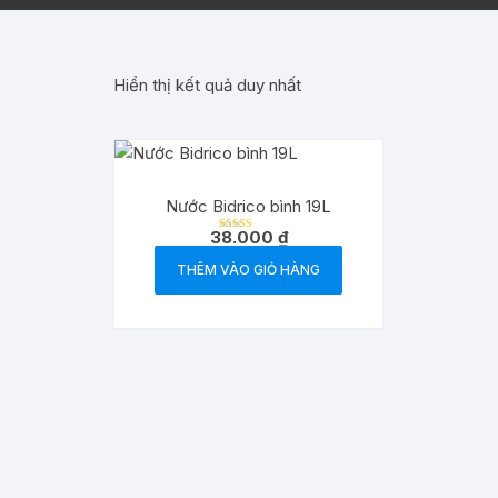
Hiển thị kết quả duy nhất
Nước Bidrico bình 19L
38.000
₫
Được xếp
hạng
5.00
THÊM VÀO GIỎ HÀNG
5 sao