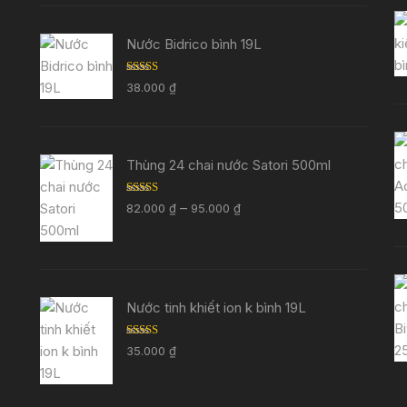
127.000 ₫
đến
Nước Bidrico bình 19L
145.000 ₫
Được xếp
38.000
₫
hạng
5.00
5
sao
Thùng 24 chai nước Satori 500ml
Được xếp
Khoảng
–
82.000
₫
95.000
₫
hạng
5.00
5
giá:
sao
từ
82.000 ₫
đến
Nước tinh khiết ion k bình 19L
95.000 ₫
Được xếp
35.000
₫
hạng
5.00
5
sao