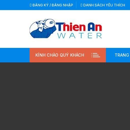
Chuyển
ĐĂNG KÝ / ĐĂNG NHẬP
DANH SÁCH YÊU THÍCH
tới
nội
dung
KÍNH CHÀO QUÝ KHÁCH
TRANG