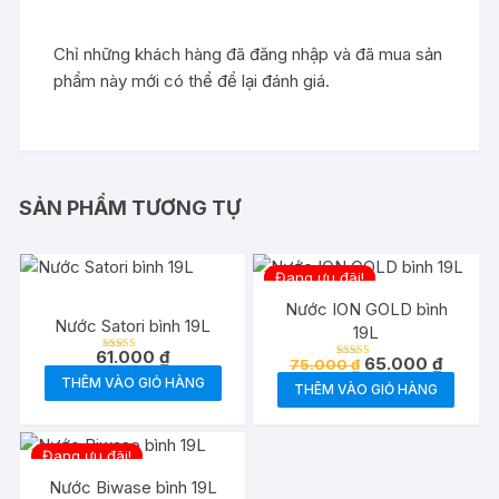
Chỉ những khách hàng đã đăng nhập và đã mua sản
phẩm này mới có thể để lại đánh giá.
SẢN PHẨM TƯƠNG TỰ
Đang ưu đãi!
Nước ION GOLD bình
Nước Satori bình 19L
19L
61.000
₫
Giá
Giá
65.000
₫
Được xếp
75.000
₫
Được xếp
hạng
gốc
hiện
hạng
THÊM VÀO GIỎ HÀNG
5.00
THÊM VÀO GIỎ HÀNG
5.00
là:
tại
5 sao
5 sao
75.000 ₫.
là:
65.000 
Đang ưu đãi!
Nước Biwase bình 19L