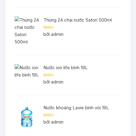
Thùng 24 chai nước Satori 500ml
Được xếp
bởi admin
hạng
5
5 sao
Nước ion life bình 19L
Được xếp
bởi admin
hạng
5
5 sao
Nước khoáng Lavie bình vòi 19L
Được xếp
bởi admin
hạng
5
5 sao