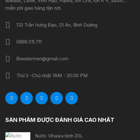
Biwase, Lavie, Vĩnh Hảo, Fujiwa, ion Life, ion K +, Satori...
miễn phí giao hàng tận nơi.
132 Trần Hưng Đạo, Dĩ An, Bình Dương
0886.511.711
Biwatermen@gmail.com
Thứ 2 -Chủ nhật 7AM - 20:00 PM
SẢN PHẨM ĐƯỢC ĐÁNH GIÁ CAO NHẤT
Nước Vihawa bình 20L