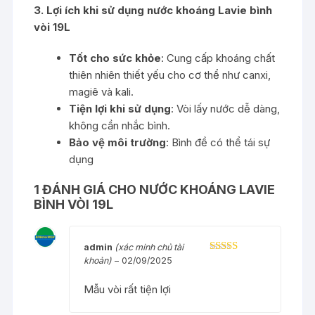
3. Lợi ích khi sử dụng nước khoáng Lavie bình
vòi 19L
Tốt cho sức khỏe
: Cung cấp khoáng chất
thiên nhiên thiết yếu cho cơ thể như canxi,
magiê và kali.
Tiện lợi khi sử dụng
: Vòi lấy nước dễ dàng,
không cần nhắc bình.
Bảo vệ môi trường
: Bình đề có thể tái sự
dụng
1 ĐÁNH GIÁ CHO
NƯỚC KHOÁNG LAVIE
BÌNH VÒI 19L
admin
(xác minh chủ tài
khoản)
–
02/09/2025
Được xếp
hạng
5
5 sao
Mẫu vòi rất tiện lợi