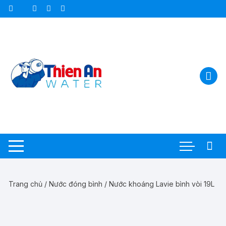
Chuyển
tới
nội
dung
Trang chủ
/
Nước đóng bình
/ Nước khoáng Lavie bình vòi 19L