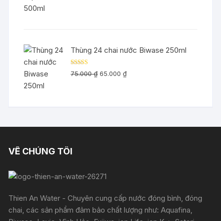
hạng
5.00
5
gốc
hiện
sao
là:
tại
128.000 ₫.
là:
97.000 ₫.
Thùng 24 chai nước Biwase 250ml
Được xếp
Giá
Giá
75.000
₫
65.000
₫
hạng
5.00
5
gốc
hiện
sao
là:
tại
75.000 ₫.
là:
65.000 ₫.
VỀ CHÚNG TÔI
Thien An Water - Chuyên cung cấp nước đóng bình, đóng
chai, các sản phẩm đảm bảo chất lượng như: Aquafina,