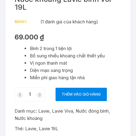
19L
(
1
đánh giá của khách hàng)
5.00
1
trên 5
dựa trên
69.000
₫
đánh giá
Bình 2 trong 1 tiện lợi
Bổ sung nhiều khoáng chất thiết yếu
Vị ngon thanh mát
Diện mạo sang trọng
Miễn phí giao hàng tận nhà
Nước
THÊM VÀO GIỎ HÀNG
khoáng
Lavie
Danh mục:
Lavie
,
Lavie Viva
,
Nước đóng bình
,
bình
Nước khoáng
vòi
19L
Thẻ:
Lavie
,
Lavie 19L
số