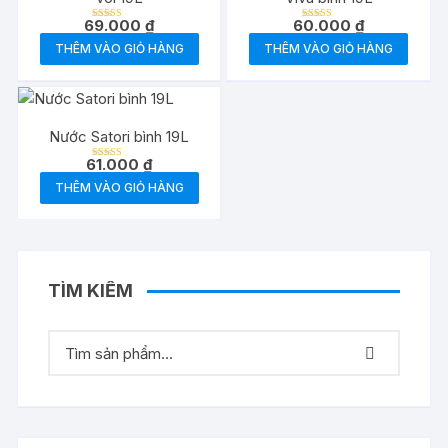
69.000
₫
60.000
₫
Được xếp
Được xếp
hạng
hạng
THÊM VÀO GIỎ HÀNG
THÊM VÀO GIỎ HÀNG
5.00
5.00
5 sao
5 sao
Nước Satori bình 19L
61.000
₫
Được xếp
hạng
THÊM VÀO GIỎ HÀNG
5.00
5 sao
TÌM KIẾM