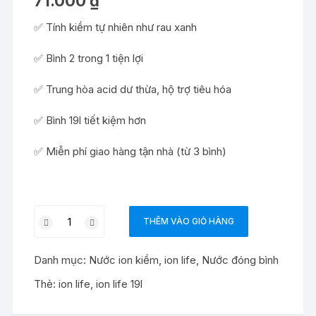
71.000
₫
đánh giá
✅ Tính kiềm tự nhiên như rau xanh
✅ Bình 2 trong 1 tiện lợi
✅ Trung hòa acid dư thừa, hộ trợ tiêu hóa
✅ Bình 19l tiết kiệm hơn
✅ Miễn phí giao hàng tận nhà (từ 3 bình)
Nước
THÊM VÀO GIỎ HÀNG
ion
life
Danh mục:
Nước ion kiềm
,
ion life
,
Nước đóng bình
bình
19L
Thẻ:
ion life
,
ion life 19l
số
lượng