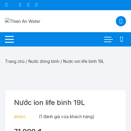
Chuyển
tới
nội
dung
Trang chủ
/
Nước đóng bình
/ Nước ion life bình 19L
Nước ion life bình 19L
(
1
đánh giá của khách hàng)
5.00
1
trên 5
dựa trên