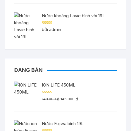
Nước khoáng Lavie bình vòi 19L
Được xếp
bởi admin
hạng
5
5 sao
ĐANG BÁN
ION LIFE 450ML
Được xếp
Giá
Giá
148.000
₫
145.000
₫
hạng
5.00
5
gốc
hiện
sao
là:
tại
148.000 ₫.
là:
Nước Fujiwa bình 19L
145.000 ₫.