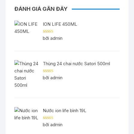
ĐÁNH GIÁ GẦN ĐÂY
ION LIFE 450ML
Được xếp
bởi admin
hạng
5
5 sao
Thùng 24 chai nước Satori 500ml
Được xếp
bởi admin
hạng
5
5 sao
Nước ion life bình 19L
Được xếp
bởi admin
hạng
5
5 sao