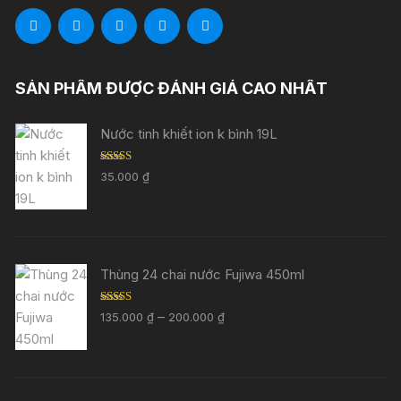
SẢN PHẨM ĐƯỢC ĐÁNH GIÁ CAO NHẤT
Nước tinh khiết ion k bình 19L
Được xếp
35.000
₫
hạng
5.00
5
sao
Thùng 24 chai nước Fujiwa 450ml
Được xếp
Khoảng
–
135.000
₫
200.000
₫
hạng
5.00
5
giá:
sao
từ
135.000 ₫