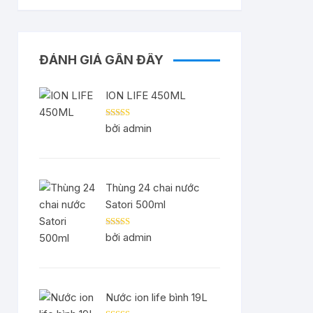
ĐÁNH GIÁ GẦN ĐÂY
ION LIFE 450ML
Được xếp
bởi admin
hạng
5
5 sao
Thùng 24 chai nước
Satori 500ml
Được xếp
bởi admin
hạng
5
5 sao
Nước ion life bình 19L