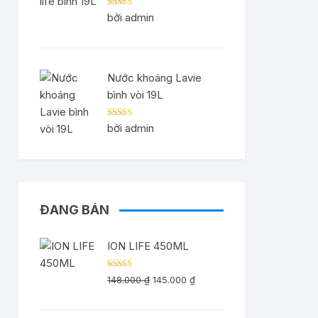
Được xếp
bởi admin
hạng
5
5 sao
Nước khoáng Lavie
bình vòi 19L
Được xếp
bởi admin
hạng
5
5 sao
ĐANG BÁN
ION LIFE 450ML
Được xếp
Giá
Giá
148.000
₫
145.000
₫
hạng
5.00
5
gốc
hiện
sao
là:
tại