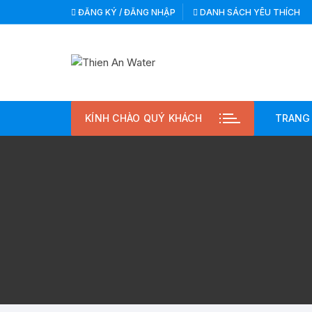
Chuyển
ĐĂNG KÝ / ĐĂNG NHẬP
DANH SÁCH YÊU THÍCH
tới
nội
dung
KÍNH CHÀO QUÝ KHÁCH
TRANG