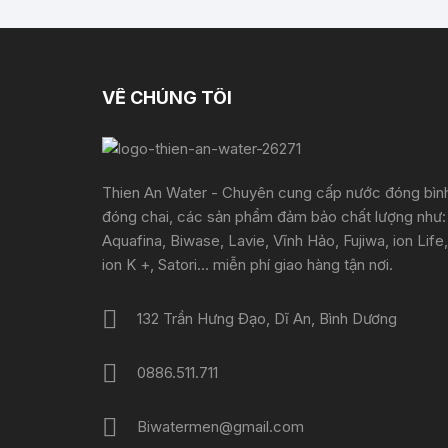
VỀ CHÚNG TÔI
Thien An Water - Chuyên cung cấp nước đóng bìn
đóng chai, các sản phẩm đảm bảo chất lượng như:
Aquafina, Biwase, Lavie, Vĩnh Hảo, Fujiwa, ion Life,
ion K +, Satori... miễn phí giao hàng tận nơi.
132 Trần Hưng Đạo, Dĩ An, Bình Dương
0886.511.711
Biwatermen@gmail.com