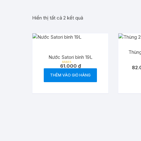
Hiển thị tất cả 2 kết quả
Thùng
Nước Satori bình 19L
61.000
₫
82
Được xếp
hạng
5.00
THÊM VÀO GIỎ HÀNG
5 sao