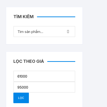
TÌM KIẾM
LỌC THEO GIÁ
Giá
tối
Giá
thiểu
tối
đa
LỌC