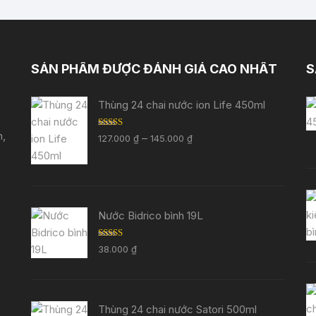
SẢN PHẨM ĐƯỢC ĐÁNH GIÁ CAO NHẤT
S
Thùng 24 chai nước ion Life 450ml
h,
Được xếp
Khoảng
–
127.000
₫
145.000
₫
hạng
5.00
5
giá:
sao
từ
127.000 ₫
đến
Nước Bidrico bình 19L
145.000 ₫
Được xếp
38.000
₫
hạng
5.00
5
sao
Thùng 24 chai nước Satori 500ml