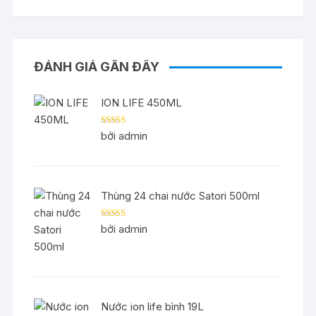
ĐÁNH GIÁ GẦN ĐÂY
ION LIFE 450ML
Được xếp
bởi admin
hạng
5
5 sao
Thùng 24 chai nước Satori 500ml
Được xếp
bởi admin
hạng
5
5 sao
Nước ion life bình 19L