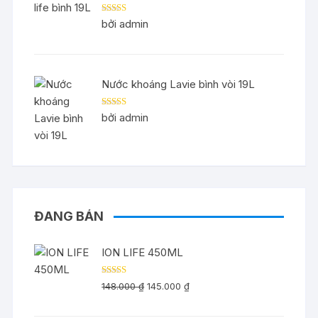
Được xếp
bởi admin
hạng
5
5 sao
Nước khoáng Lavie bình vòi 19L
Được xếp
bởi admin
hạng
5
5 sao
ĐANG BÁN
ION LIFE 450ML
Được xếp
Giá
Giá
148.000
₫
145.000
₫
hạng
5.00
5
gốc
hiện
sao