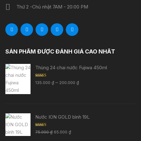
Thứ 2 -Chủ nhật 7AM - 20:00 PM
SẢN PHẨM ĐƯỢC ĐÁNH GIÁ CAO NHẤT
Thùng 24 chai nước Fujiwa 450ml
Được xếp
Khoảng
–
135.000
₫
200.000
₫
hạng
5.00
5
giá:
sao
từ
135.000 ₫
đến
Nước ION GOLD bình 19L
200.000 ₫
Được xếp
Giá
Giá
75.000
₫
65.000
₫
hạng
5.00
5
gốc
hiện
sao