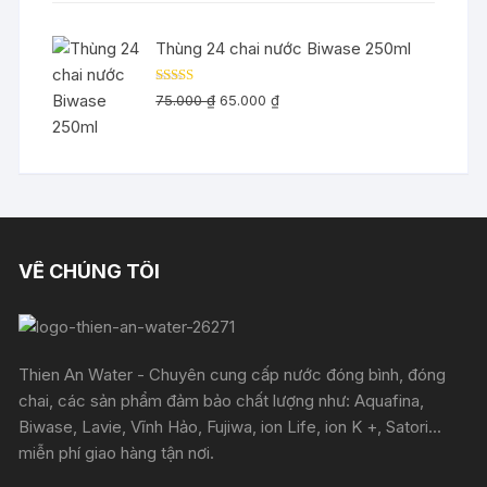
128.000 ₫.
là:
97.000 ₫.
Thùng 24 chai nước Biwase 250ml
Được xếp
Giá
Giá
75.000
₫
65.000
₫
hạng
5.00
5
gốc
hiện
sao
là:
tại
75.000 ₫.
là:
65.000 ₫.
VỀ CHÚNG TÔI
Thien An Water - Chuyên cung cấp nước đóng bình, đóng
chai, các sản phẩm đảm bảo chất lượng như: Aquafina,
Biwase, Lavie, Vĩnh Hảo, Fujiwa, ion Life, ion K +, Satori...
miễn phí giao hàng tận nơi.