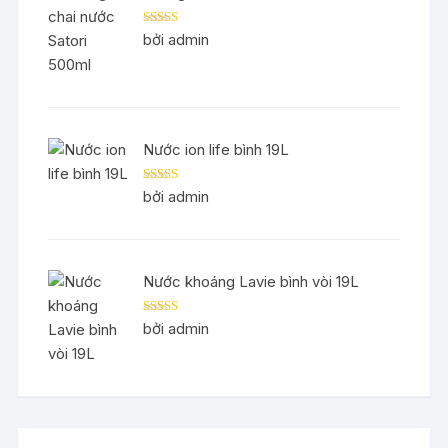
Được xếp
bởi admin
hạng
5
5 sao
Nước ion life bình 19L
Được xếp
bởi admin
hạng
5
5 sao
Nước khoáng Lavie bình vòi 19L
Được xếp
bởi admin
hạng
5
5 sao