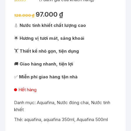
5.00
1
trên 5
dựa trên
Giá
Giá
97.000
₫
đánh giá
128.000
₫
gốc
hiện
là:
tại
💧
Nước tinh khiết chất lượng cao
128.000 ₫.
là:
97.000 ₫.
🌟
Hương vị tươi mát, sảng khoái
🏋️
Thiết kế nhỏ gọn, tiện dụng
🚚
Giao hàng nhanh, tiện lợi
✅
Miễn phí giao hàng tận nhà
Hết hàng
Danh mục:
Aquafina
,
Nước đóng chai
,
Nước tinh
khiết
Thẻ:
aquafina
,
aquafina 350ml
,
Aquafina 500ml