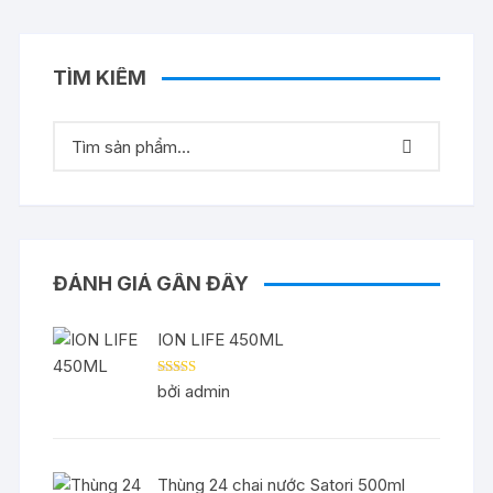
TÌM KIẾM
ĐÁNH GIÁ GẦN ĐÂY
ION LIFE 450ML
Được xếp
bởi admin
hạng
5
5 sao
Thùng 24 chai nước Satori 500ml