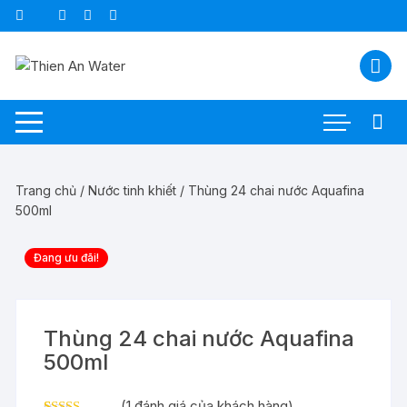
Chuyển
tới
nội
dung
Trang chủ
/
Nước tinh khiết
/ Thùng 24 chai nước Aquafina
500ml
Đang ưu đãi!
Thùng 24 chai nước Aquafina
500ml
(
1
đánh giá của khách hàng)