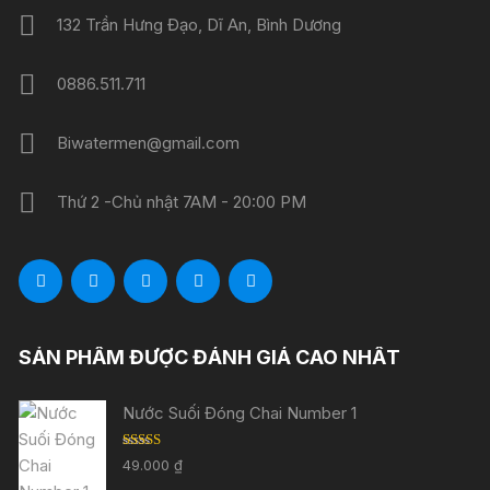
132 Trần Hưng Đạo, Dĩ An, Bình Dương
0886.511.711
Biwatermen@gmail.com
Thứ 2 -Chủ nhật 7AM - 20:00 PM
SẢN PHẨM ĐƯỢC ĐÁNH GIÁ CAO NHẤT
Nước Suối Đóng Chai Number 1
Được xếp
49.000
₫
hạng
5.00
5
sao