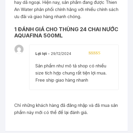
hay dã ngoại. Hiện nay, sản phẩm đang được Thien
An Water phân phối chính hãng với nhiều chính sách
ưu đãi và giao hàng nhanh chóng.
1 ĐÁNH GIÁ CHO
THÙNG 24 CHAI NƯỚC
AQUAFINA 500ML
Lợi lợi
–
29/12/2024
Được xếp
hạng
5
5 sao
Sản phẩm như mô tả shop có nhiều
size tích hợp chung rất tiện lợi mua.
Free ship giao hàng nhanh
Chỉ những khách hàng đã đăng nhập và đã mua sản
phẩm này mới có thể để lại đánh giá.