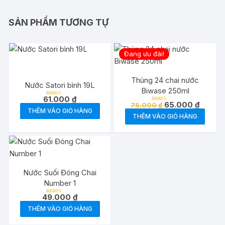
SẢN PHẨM TƯƠNG TỰ
Đang ưu đãi!
Thùng 24 chai nước
Nước Satori bình 19L
Biwase 250ml
61.000
₫
Được xếp
Giá
Giá
65.000
₫
75.000
₫
hạng
Được xếp
THÊM VÀO GIỎ HÀNG
gốc
hiện
5.00
hạng
5 sao
THÊM VÀO GIỎ HÀNG
5.00
là:
tại
5 sao
75.000 ₫.
là:
65.000 
Nước Suối Đóng Chai
Number 1
49.000
₫
Được xếp
hạng
THÊM VÀO GIỎ HÀNG
5.00
5 sao