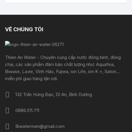
75.000 ₫.
là:
65.000 ₫.
VỀ CHÚNG TÔI
Thien An Water - Chuyên cung cấp nước đóng bình, đóng
chai, các sản phẩm đảm bảo chất lượng như: Aquafina,
Biwase, Lavie, Vĩnh Hảo, Fujiwa, ion Life, ion K +, Satori...
miễn phí giao hàng tận nơi.
132 Trần Hưng Đạo, Dĩ An, Bình Dương
0886.511.711
Biwatermen@gmail.com