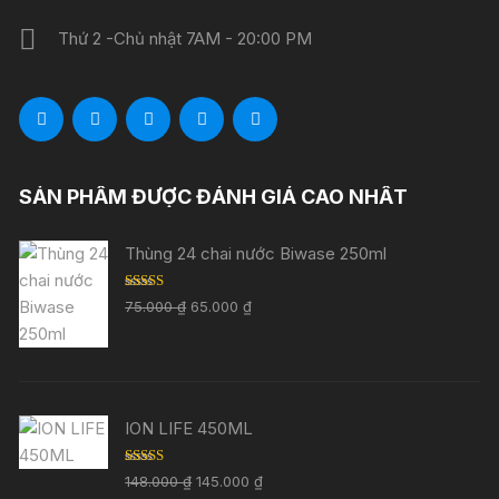
Thứ 2 -Chủ nhật 7AM - 20:00 PM
SẢN PHẨM ĐƯỢC ĐÁNH GIÁ CAO NHẤT
Thùng 24 chai nước Biwase 250ml
Được xếp
Giá
Giá
75.000
₫
65.000
₫
hạng
5.00
5
gốc
hiện
sao
là:
tại
75.000 ₫.
là:
65.000 ₫.
ION LIFE 450ML
Được xếp
Giá
Giá
148.000
₫
145.000
₫
hạng
5.00
5