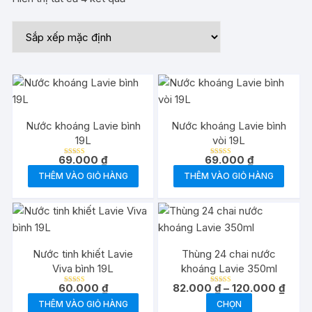
Nước khoáng Lavie bình
Nước khoáng Lavie bình
19L
vòi 19L
69.000
₫
69.000
₫
Được xếp
Được xếp
hạng
hạng
THÊM VÀO GIỎ HÀNG
THÊM VÀO GIỎ HÀNG
5.00
5.00
5 sao
5 sao
Nước tinh khiết Lavie
Thùng 24 chai nước
Viva bình 19L
khoáng Lavie 350ml
Khoả
60.000
₫
82.000
₫
–
120.000
₫
Được xếp
Được xếp
giá:
hạng
hạng
Sản
THÊM VÀO GIỎ HÀNG
CHỌN
5.00
5.00
từ
5 sao
5 sao