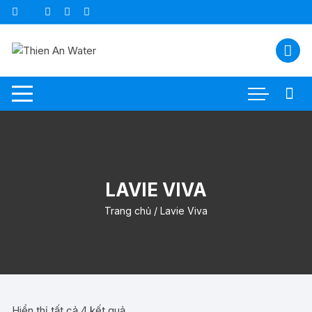
Chuyển
tới
nội
dung
LAVIE VIVA
Trang chủ
/ Lavie Viva
Hiển thị tất cả 4 kết quả