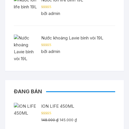
Được xếp
bởi admin
hạng
5
5 sao
Nước khoáng Lavie bình vòi 19L
Được xếp
bởi admin
hạng
5
5 sao
ĐANG BÁN
ION LIFE 450ML
Được xếp
Giá
Giá
148.000
₫
145.000
₫
hạng
5.00
5
gốc
hiện
sao