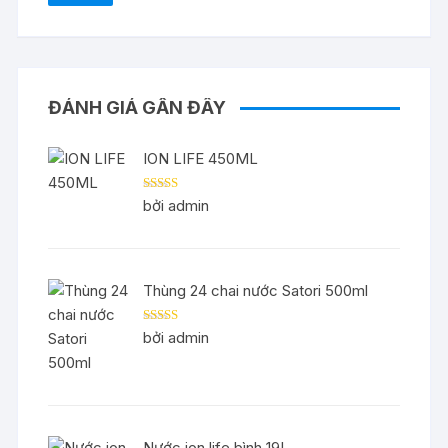
ĐÁNH GIÁ GẦN ĐÂY
ION LIFE 450ML
Được xếp
bởi admin
hạng
5
5 sao
Thùng 24 chai nước Satori 500ml
Được xếp
bởi admin
hạng
5
5 sao
Nước ion life bình 19L