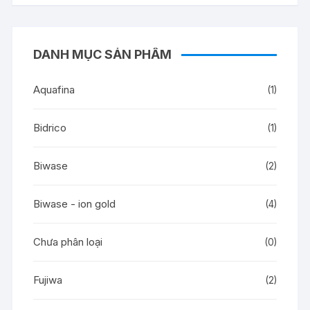
DANH MỤC SẢN PHẨM
Aquafina
(1)
Bidrico
(1)
Biwase
(2)
Biwase - ion gold
(4)
Chưa phân loại
(0)
Fujiwa
(2)