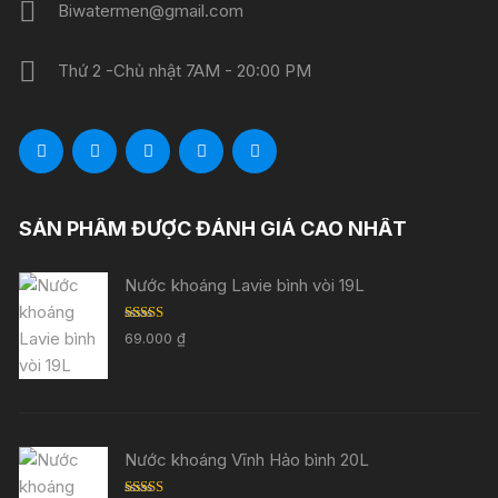
Biwatermen@gmail.com
Thứ 2 -Chủ nhật 7AM - 20:00 PM
SẢN PHẨM ĐƯỢC ĐÁNH GIÁ CAO NHẤT
Nước khoáng Lavie bình vòi 19L
Được xếp
69.000
₫
hạng
5.00
5
sao
Nước khoáng Vĩnh Hảo bình 20L