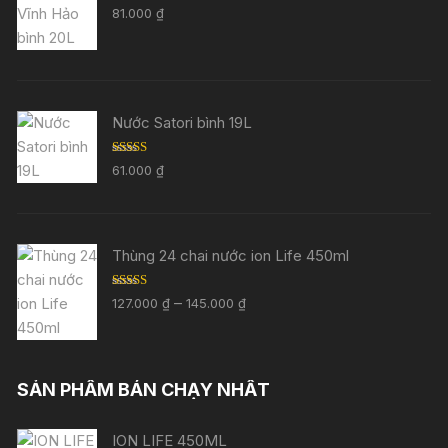
Được xếp
81.000
₫
hạng
5.00
5
sao
Nước Satori bình 19L
Được xếp
61.000
₫
hạng
5.00
5
sao
Thùng 24 chai nước ion Life 450ml
Được xếp
Khoảng
–
127.000
₫
145.000
₫
hạng
5.00
5
giá:
sao
từ
127.000 ₫
SẢN PHẨM BÁN CHẠY NHẤT
đến
145.000 ₫
ION LIFE 450ML