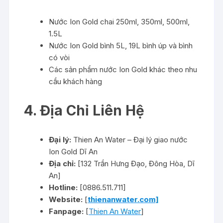
Nước Ion Gold chai 250ml, 350ml, 500ml,
1.5L
Nước Ion Gold bình 5L, 19L bình úp và bình
có vòi
Các sản phẩm nước Ion Gold khác theo nhu
cầu khách hàng
4. Địa Chỉ Liên Hệ
Đại lý:
Thien An Water – Đại lý giao nước
Ion Gold Dĩ An
Địa chỉ:
[132 Trần Hưng Đạo, Đông Hòa, Dĩ
An]
Hotline:
[0886.511.711]
Website:
[
thienanwater.com]
Fanpage:
[
Thien An Water
]