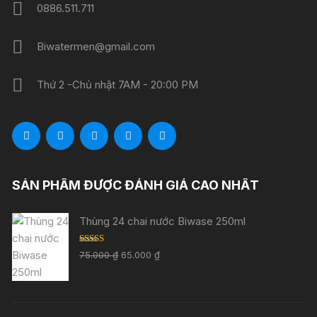
0886.511.711
Biwatermen@gmail.com
Thứ 2 -Chủ nhật 7AM - 20:00 PM
SẢN PHẨM ĐƯỢC ĐÁNH GIÁ CAO NHẤT
Thùng 24 chai nước Biwase 250ml
Được xếp
Giá
Giá
75.000
₫
65.000
₫
hạng
5.00
5
gốc
hiện
sao
là:
tại
75.000 ₫.
là: