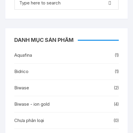
kiếm:
DANH MỤC SẢN PHẨM
Aquafina
(1)
Bidrico
(1)
Biwase
(2)
Biwase - ion gold
(4)
Chưa phân loại
(0)