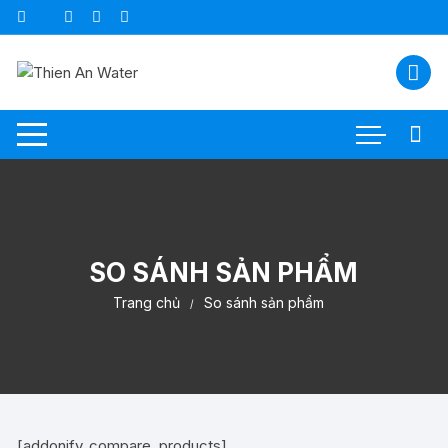
Chuyển
tới
nội
dung
SO SÁNH SẢN PHẨM
Trang chủ
So sánh sản phẩm
[addonify_compare_products]