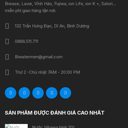
Biwase, Lavie, Vĩnh Hảo, Fujiwa, ion Life, ion K +, Satori...
miễn phí giao hàng tận nơi.
132 Trần Hưng Đạo, Dĩ An, Bình Dương
0886.511.711
Biwatermen@gmail.com
Thứ 2 -Chủ nhật 7AM - 20:00 PM
SẢN PHẨM ĐƯỢC ĐÁNH GIÁ CAO NHẤT
Nước Vihawa bình 20L