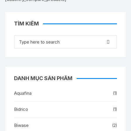
TÌM KIẾM
Tìm
kiếm:
DANH MỤC SẢN PHẨM
Aquafina
(1)
Bidrico
(1)
Biwase
(2)