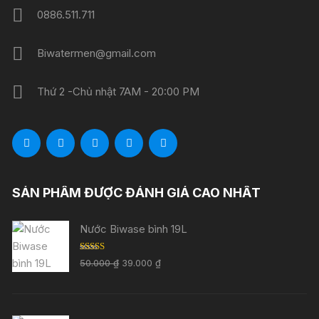
0886.511.711
Biwatermen@gmail.com
Thứ 2 -Chủ nhật 7AM - 20:00 PM
SẢN PHẨM ĐƯỢC ĐÁNH GIÁ CAO NHẤT
Nước Biwase bình 19L
Được xếp
Giá
Giá
50.000
₫
39.000
₫
hạng
5.00
5
gốc
hiện
sao
là:
tại
50.000 ₫.
là: