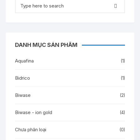
Tìm
kiếm:
DANH MỤC SẢN PHẨM
Aquafina
(1)
Bidrico
(1)
Biwase
(2)
Biwase - ion gold
(4)
Chưa phân loại
(0)