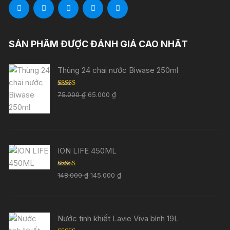
SẢN PHẨM ĐƯỢC ĐÁNH GIÁ CAO NHẤT
Thùng 24 chai nước Biwase 250ml
Được xếp
Giá
Giá
75.000
₫
65.000
₫
hạng
5.00
5
gốc
hiện
sao
là:
tại
75.000 ₫.
là:
65.000 ₫.
ION LIFE 450ML
Được xếp
Giá
Giá
148.000
₫
145.000
₫
hạng
5.00
5
gốc
hiện
sao
là:
tại
148.000 ₫.
là:
Nước tinh khiết Lavie Viva bình 19L
145.000 ₫.