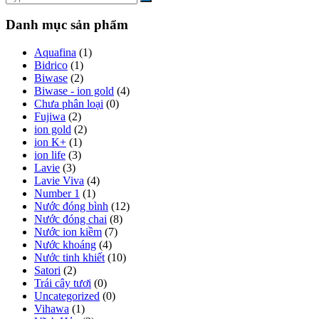
viết
kiếm:
Danh mục sản phẩm
Aquafina
(1)
Bidrico
(1)
Biwase
(2)
Biwase - ion gold
(4)
Chưa phân loại
(0)
Fujiwa
(2)
ion gold
(2)
ion K+
(1)
ion life
(3)
Lavie
(3)
Lavie Viva
(4)
Number 1
(1)
Nước đóng bình
(12)
Nước đóng chai
(8)
Nước ion kiềm
(7)
Nước khoáng
(4)
Nước tinh khiết
(10)
Satori
(2)
Trái cây tươi
(0)
Uncategorized
(0)
Vihawa
(1)