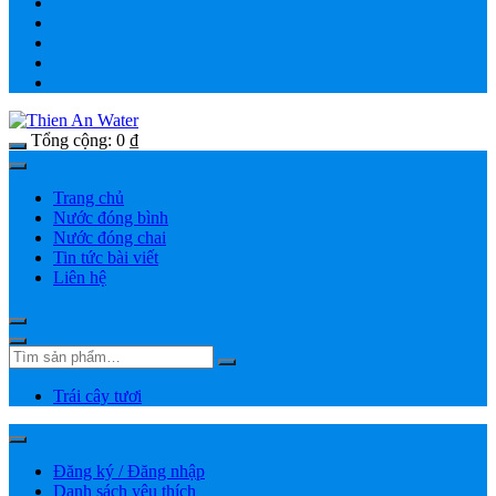
Tổng cộng:
0
₫
Trang chủ
Nước đóng bình
Nước đóng chai
Tin tức bài viết
Liên hệ
Trái cây tươi
Đăng ký / Đăng nhập
Danh sách yêu thích