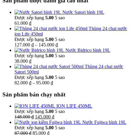
Sản phẩm được đánh giá cao nhất
Nước Satori bình 19L
Được xếp hạng
5.00
5 sao
61.000
₫
Thùng 24 chai nước
ion Life 450ml
Được xếp hạng
5.00
5 sao
Khoảng
127.000
₫
–
145.000
₫
giá:
Nước Bidrico bình 19L
từ
Được xếp hạng
5.00
5 sao
127.000 ₫
38.000
₫
đến
Thùng 24 chai nước
145.000 ₫
Satori 500ml
Được xếp hạng
5.00
5 sao
Khoảng
82.000
₫
–
95.000
₫
giá:
từ
Sản phẩm bán chạy nhất
82.000 ₫
đến
ION LIFE 450ML
95.000 ₫
Được xếp hạng
5.00
5 sao
Giá
Giá
148.000
₫
145.000
₫
gốc
hiện
Nước Fujiwa bình 19L
là:
tại
Được xếp hạng
5.00
5 sao
Giá
148.000 ₫.
Giá
là:
87.000
₫
85.000
₫