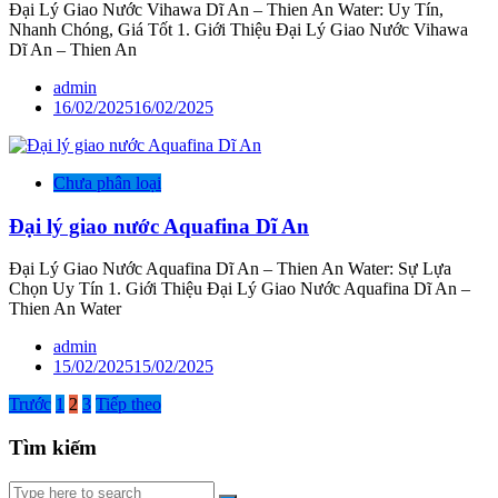
Đại Lý Giao Nước Vihawa Dĩ An – Thien An Water: Uy Tín,
Nhanh Chóng, Giá Tốt 1. Giới Thiệu Đại Lý Giao Nước Vihawa
Dĩ An – Thien An
admin
16/02/2025
16/02/2025
Chưa phân loại
Đại lý giao nước Aquafina Dĩ An
Đại Lý Giao Nước Aquafina Dĩ An – Thien An Water: Sự Lựa
Chọn Uy Tín 1. Giới Thiệu Đại Lý Giao Nước Aquafina Dĩ An –
Thien An Water
admin
15/02/2025
15/02/2025
Phân
Trước
1
2
3
Tiếp theo
trang
Tìm kiếm
bài
Tìm