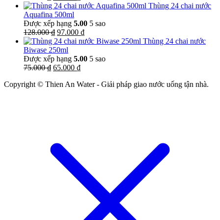
gốc
hiện
145.000 ₫.
Thùng 24 chai nước
là:
tại
Aquafina 500ml
87.000 ₫.
là:
Được xếp hạng
5.00
5 sao
Giá
85.000 ₫.
Giá
128.000
₫
97.000
₫
gốc
hiện
Thùng 24 chai nước
là:
tại
Biwase 250ml
128.000 ₫.
là:
Được xếp hạng
5.00
5 sao
Giá
Giá
97.000 ₫.
75.000
₫
65.000
₫
gốc
hiện
Copyright © Thien An Water - Giải pháp giao nước uống tận nhà.
là:
tại
75.000 ₫.
là:
65.000 ₫.